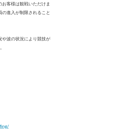
のお客様は観戦いただけま
両の進入が制限されること
況や波の状況により競技が
。
fing/