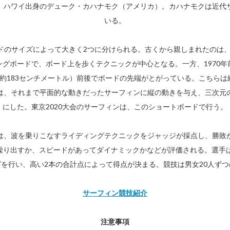
、ハワイ出身のデューク・カハナモク（アメリカ）。カハナモクは近代
いる。
ドのサイズによって大きく2つに分けられる。古くから親しまれたのは、長
グボードで、ボード上を歩くテクニックが中心となる。一方、1970
約183センチメートル）前後でボードの先端がとがっている。こちら
は、それまで平面的な動きだったサーフィンに縦の動きを与え、三次元
にした。東京2020大会のサーフィンは、このショートボードで行う。
は、波を乗りこなすライディングテクニックをジャッジが採点し、勝敗
繰り出すか、スピードがあってダイナミックかなどが評価される。選手は
を行い、高い2本の合計点によって得点が決まる。競技は男女20人ず
サーフィン競技紹介
注意事項