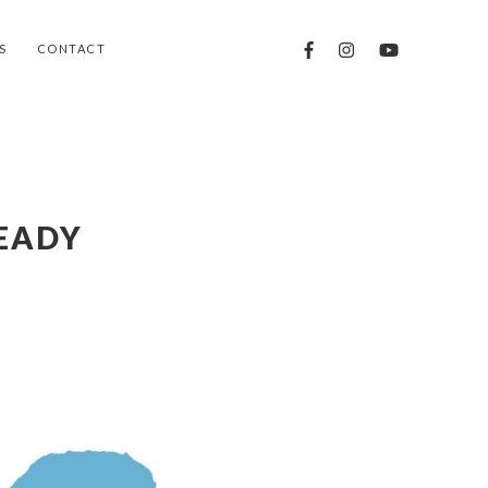
S
CONTACT
EADY