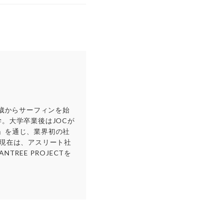
4歳からサーフィンを始
学。大学卒業後はJOCが
」を通じ、業界初の社
。現在は、アスリート社
REE PROJECTを