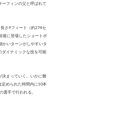
サーフィンの父と呼ばれて
さ9フィート（約274セ
年前後に登場したショートボ
は細かいターンがしやすいタ
のダイナミックな技を可能
が決まっていく。いかに難
定められた時間内に10本
つの選手で行われる。